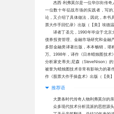
杰西·利弗莫尔是一位华尔街传奇
一位数十年征战市场的实践者，写的
论，又介绍了具体做法，因此，本书具
票大作手回忆录》出版（【美】埃德温
译者丁圣元，1990年毕业于北
债券投资管理、金融市场研究和金融产
多部金融类译著出版，本本畅销，堪
万。1998年，译作《日本蜡烛图技
分析家史蒂夫;尼森（SteveNiso
被誉为蜡烛图技术非常有影响力的著作
作《股票大作手操盘术》出版（【美】
推荐语
大萧条时代传奇人物利弗莫尔的
众多现代技术分析流派的思想源
丁圣元亲笔翻译，总结10年来的