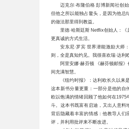
迈克尔·布隆伯格 彭博新闻社创
但他之所以能独占鳌头，是因为他总
的做法那里得到教益。
里德·哈斯廷斯 Netflix创
更真诚的方式生活。
安东尼·罗宾 世界潜能激励大师
则，全是真知灼见。我很喜欢瑞·达利
阿里安娜·赫芬顿 《赫芬顿邮报
间充满智慧。
《纽约时报》：达利欧长久以来是
这本新书分量更重：一部分是他的自
欧以饱满的情绪回顾了他如何在197
斗。这本书既富有启迪，又出人意料
背后隐藏着丰富的情感：他教导人们
评，并利用批评来不断改进。