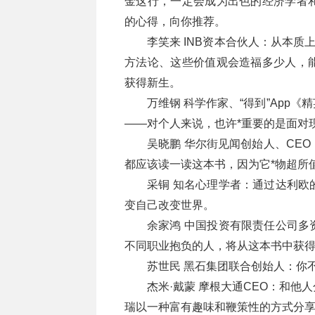
金这行，一定会成为出色的经济学者
的心得，向你推荐。
李笑来 INB资本合伙人：从本质
方法论、这些价值观会造福多少人，
获得新生。
万维钢 科学作家、“得到”App
——对个人来说，也许*重要的是面对
吴晓鹏 华尔街见闻创始人、CE
都应该读一读这本书，因为它*物超所
采铜 知名心理学者：通过达利欧
变自己改变世界。
余家鸿 中国投资有限责任公司多
不同职业抱负的人，将从这本书中获
苏世民 黑石集团联合创始人：你
杰米·戴蒙 摩根大通CEO：和
瑞以一种富有趣味和鞭策性的方式分