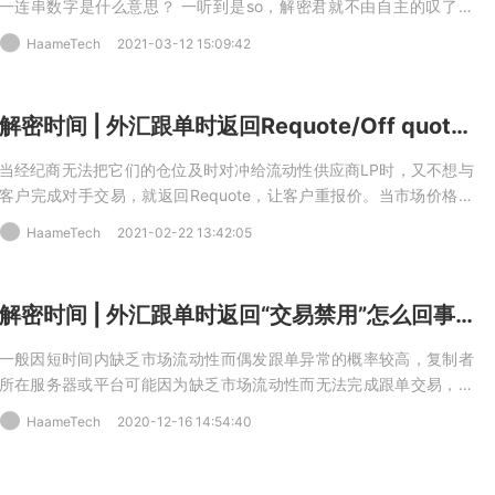
一连串数字是什么意思？ 一听到是so，解密君就不由自主的叹了口
气，无他，这位密粉的交易账户肯定是受伤不浅了。
HaameTech
2021-03-12 15:09:42
解密时间 | 外汇跟单时返回Requote/Off quotes什么原因？
当经纪商无法把它们的仓位及时对冲给流动性供应商LP时，又不想与
客户完成对手交易，就返回Requote，让客户重报价。当市场价格波
动较大时，瞬时波动超出订单价格允许的偏离点差时，就返回Off
HaameTech
2021-02-22 13:42:05
quotes，因为没有合适的报价与之完成对手交易。
解密时间 | 外汇跟单时返回“交易禁用”怎么回事？​
一般因短时间内缺乏市场流动性而偶发跟单异常的概率较高，复制者
所在服务器或平台可能因为缺乏市场流动性而无法完成跟单交易，同
一个服务器的不同账号跟单情况也会有所差异。
HaameTech
2020-12-16 14:54:40