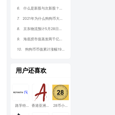
6.
什么是新股与次新股？新股就是次新股吗？
7.
2021年为什么狗狗币大涨？狗狗币会涨多久？
8.
京东物流预计5月28日在港上市，为何选择赴港上市？
9.
海底捞市值蒸发两千亿，海底捞还有机会吗？
10.
狗狗币币值累计涨幅1923倍，狗狗币为何稳定？
用户还喜欢
路孚特
香港亚洲投
28币小舞
Refinitiv
资咨询
增强版