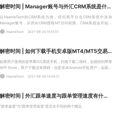
解密时间 | Manager账号与外汇CRM系统是什么关系？
以HaameTech的CRM系统为例，经纪商平台在CRM系统中添加
Manager账号，从而向CRM授权MT访问权限，CRM系统会开始向
MT4或MT5交易系统同步交易账户和订单等数据，并将动态获取到的
HaameTech
2021-08-24 15:51:01
数据进行多维建模，形成系统化、可视化的管理模组，包括但不限于
用户管理、账号管理、资金管理、报表管理、返佣管理、权限管理
等，从而助力券商数字化管理、模式运营和营销管理创新。
解密时间 | 如何下载手机安卓版MT4/MT5交易软件？
如果用户使用的是苹果IOS系统手机，扫描下载二维码，会跳转到苹果
APP Store，用户下载没有障碍；但是安卓Android手机用户，会跳转
到谷歌Play应用商店，而谷歌服务目前又受限，所以安卓用户无法完
HaameTech
2021-08-09 14:05:17
成下载。 所以，解密君今天就要为大家解决谷歌Play应用商店下载难
的问题。
解密时间 | 外汇跟单速度与跟单管理速度有什么区别？
“跟单速度”与“跟单管理速度”是完全不同的两个概念。