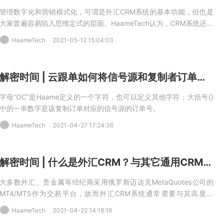
管理数字化和营销模式化，可谓是外汇CRM系统的基本功能，但也是
大家普遍容易陷入思维定式的层面。HaameTech认为，CRM系统还远
不止于此，其还有更高的存在价值，CRM是构建互联网券商综合服务
HaameTech
2021-05-12 15:04:03
平台的交互中心内核，是实现管理创新、营销创新的一个X因素。
解密时间 | 云跟单如何将信号源和复制者订单一一对应？
字母“OC”是Haame定义的一个字符，也可以定义其他字符；大括号{}
中的一串数字是该复制订单对应的信号源的订单号。
HaameTech
2021-04-27 17:24:36
解密时间 | 什么是外汇CRM？与其它通用CRM有什么区别？
大多数外汇、贵金属等经纪商采用俄罗斯迈达克MetaQuotes公司的
MT4/MT5作为交易平台，故而外汇CRM系统通常需要与其高度适
配，这也是外汇CRM区别于其它通用CRM的主要方面。
HaameTech
2021-04-22 14:18:16