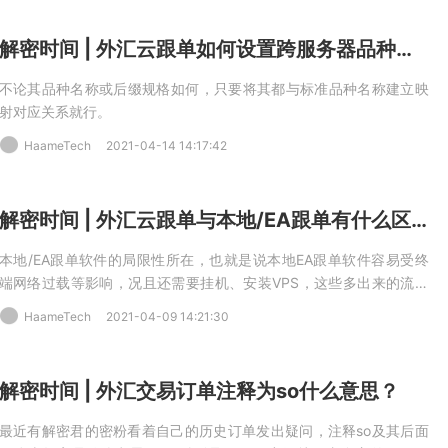
解密时间 | 外汇云跟单如何设置跨服务器品种对应关系？
不论其品种名称或后缀规格如何，只要将其都与标准品种名称建立映
射对应关系就行。
HaameTech
2021-04-14 14:17:42
解密时间 | 外汇云跟单与本地/EA跟单有什么区别？
本地/EA跟单软件的局限性所在，也就是说本地EA跟单软件容易受终
端网络过载等影响，况且还需要挂机、安装VPS，这些多出来的流程
就多出了潜在不稳定的环节并相应对跟单执行速度产生影响。
HaameTech
2021-04-09 14:21:30
解密时间 | 外汇交易订单注释为so什么意思？
最近有解密君的密粉看着自己的历史订单发出疑问，注释so及其后面