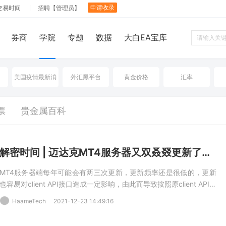
申请收录
交易时间
招聘【管理员】
券商
学院
专题
数据
大白EA宝库
美国疫情最新消
外汇黑平台
黄金价格
汇率
票
贵金属百科
解密时间 | 迈达克MT4服务器又双叒叕更新了，你还在正常跟单吗？
MT4服务器端每年可能会有两三次更新，更新频率还是很低的，更新
也容易对client API接口造成一定影响，由此而导致按照原client API接
口运行的跟单软件出现异常情况。
HaameTech
2021-12-23 14:49:16