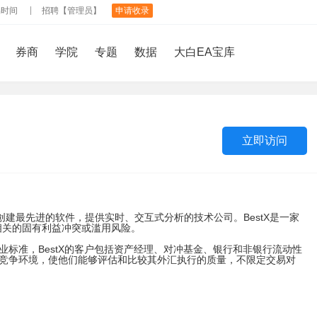
易时间
招聘【管理员】
申请收录
券商
学院
专题
数据
大白EA宝库
立即访问
，创建最先进的软件，提供实时、交互式分析的技术公司。BestX是一家
相关的固有利益冲突或滥用风险。
个行业标准，BestX的客户包括资产经理、对冲基金、银行和非银行流动性
平的竞争环境，使他们能够评估和比较其外汇执行的质量，不限定交易对