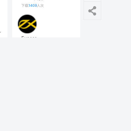
下载
1409
人次
T
Exness
下载
1331
人次
IC Markets
下载
1241
人次
Swissquote瑞讯银行
下载
467
人次