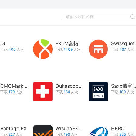
IG
FXTM富拓
Swissquote瑞讯银行
下载
400
人次
下载
1409
人次
下载
467
人次
CMCMarkets
Dukascopy · 杜高斯贝银行
Saxo盛宝金融
下载
179
人次
下载
184
人次
下载
100
人次
Vantage FX
WisunoFX斯瑞
HERO
下载
227
人次
下载
196
人次
下载
235
人次