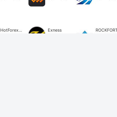
HotForex热汇
Exness
ROCKFOR
下载
309
人次
下载
1331
人次
下载
271
人次
Myfx Markets
ArgusFX
CWG Markets
下载
197
人次
下载
146
人次
下载
194
人次
Pacific Union
BMFN博美
Invast Global
下载
101
人次
下载
174
人次
下载
214
人次