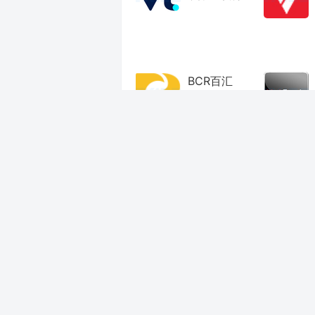
BCR百汇
下载
348
人次
Scope Markets
下载
137
人次
SuperForex
下载
120
人次