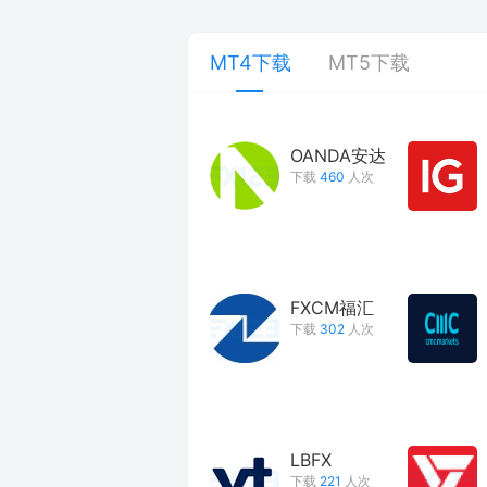
MT4下载
MT5下载
OANDA安达
下载
460
人次
FXCM福汇
下载
302
人次
LBFX
下载
221
人次