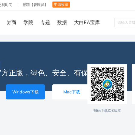
申请收录
交易时间
招聘【管理员】
券商
学院
专题
数据
大白EA宝库
官方正版，绿色、安全、有保障！
Windows下载
Mac下载
扫码下载IOS版本