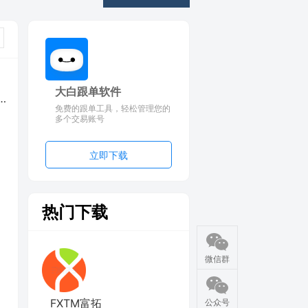
大白跟单软件
免费的跟单工具，轻松管理您的
多个交易账号
立即下载
热门下载
微信群
FXTM富拓
公众号