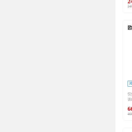
2
管
24
板
了
全
具
对
仅
该
的
6
46