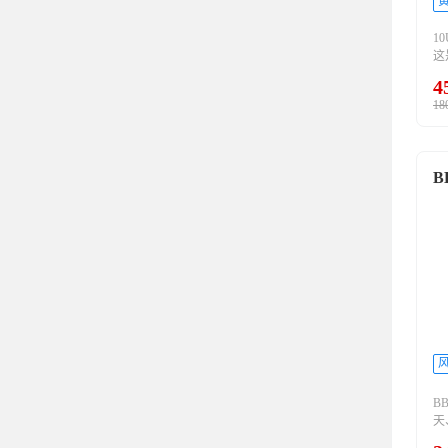
黄
1
这
G
4
风
18
想
者
0
S
B
使
翻
三
金
B
天
种