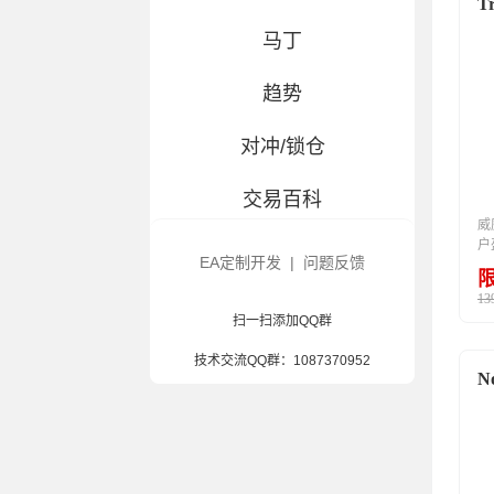
马丁
趋势
对冲/锁仓
交易百科
威廉
户
大白优选-指标
EA定制开发
|
问题反馈
13
风控辅助
扫一扫添加QQ群
造假/汉化
技术交流QQ群：
1087370952
混合策略
捡漏/待详测