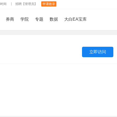
易时间
招聘【管理员】
申请收录
券商
学院
专题
数据
大白EA宝库
立即访问