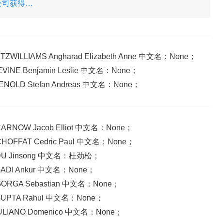
公司获得以
ILLIAMS Angharad Elizabeth Anne 中文名：None；
NE Benjamin Leslie 中文名：None；
OLD Stefan Andreas 中文名：None；
NOW Jacob Elliot 中文名：None；
FFAT Cedric Paul 中文名：None；
U Jinsong 中文名：杜劲松；
DI Ankur 中文名：None；
GA Sebastian 中文名：None；
PTA Rahul 中文名：None；
IANO Domenico 中文名：None；