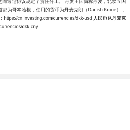
之间通过协议规定了责任分工。 丹麦王国简称丹麦，北欧五国
为哥本哈根，使用的货币为丹麦克朗（Danish Krone），
：https://cn.investing.com/currencies/dkk-usd
人民币兑丹麦克
/currencies/dkk-cny