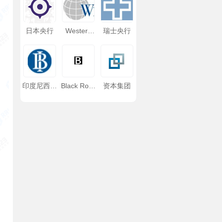
日本央行
Western
瑞士央行
Asset 西方
资产
印度尼西亚
Black Rock
资本集团
银行
（贝莱德）