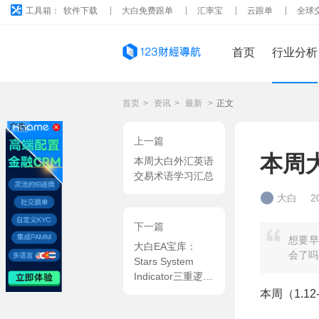
工具箱：
软件下载
大白免费跟单
汇率宝
云跟单
全球
首页
行业分析
首页
>
资讯
>
最新
>
正文
广告
上一篇
本周
本周大白外汇英语
交易术语学习汇总
大白
2
下一篇
想要早
大白EA宝库：
会了吗
Stars System
Indicator三重逻辑
+5 星信号，大周
本周（1.1
期定趋势小周期找