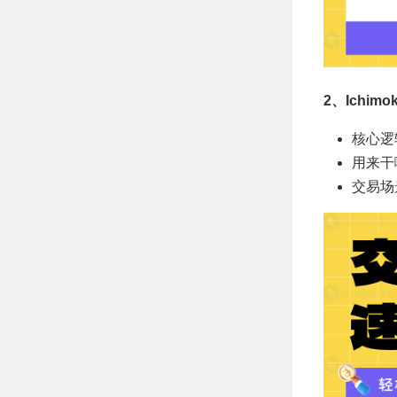
2、Ichim
核心逻
用来干
交易场