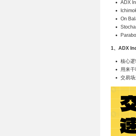
入场 MT5指标
ADX In
Ichimo
On Bal
Stochas
Parabo
1、ADX I
核心逻
用来干
交易场