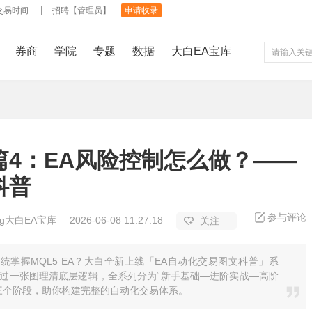
交易时间
招聘【管理员】
申请收录
券商
学院
专题
数据
大白EA宝库
篇4：EA风险控制怎么做？——
科普
参与评论
ing大白EA宝库
2026-06-08 11:27:18
关注
统掌握MQL5 EA？大白全新上线「EA自动化交易图文科普」系
过一张图理清底层逻辑，全系列分为“新手基础—进阶实战—高阶
三个阶段，助你构建完整的自动化交易体系。