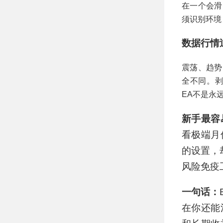
在一个会滑
须识别环境
数据行情
震荡、趋势
全不同。剥
EA不是永
新手最容
看极端月
的设置，
风险免疫
一句话：
在你还能