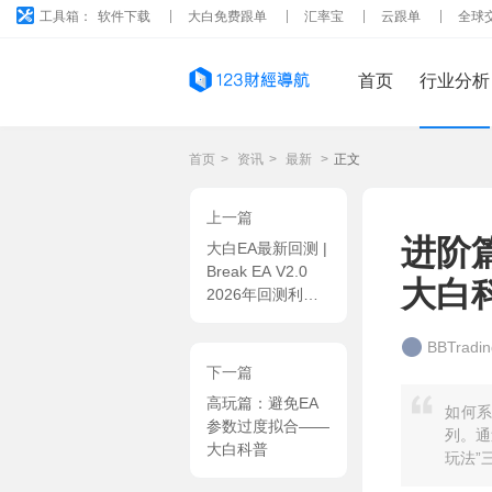
工具箱：
软件下载
大白免费跟单
汇率宝
云跟单
全球
首页
行业分析
首页
>
资讯
>
最新
>
正文
上一篇
进阶
大白EA最新回测 |
Break EA V2.0
大白
2026年回测利润
达4979.46USD，
胜率73.85%
BBTrad
下一篇
高玩篇：避免EA
如何系
参数过度拟合——
列。通
大白科普
玩法”