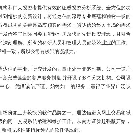
机构和广大投资者提供有效的证券投资分析系统。全方位的功
独到精妙的创新设计，将通达信的深厚专业底蕴和独树一帜的
取得成功的关键是适应顾客的需求，通达信始终以市场的需求
开发借鉴了国际同类主流软件所反映的先进投资理念，且融合
的深刻理解。所有的科研人员和管理人员都兢兢业业的工作。
标相一致，所以公司有较强的凝聚力。
通达信的事业、研究开发的力量正处于鼎盛时期。公司一贯注
一套完整健全的客户服务制度,并开设了多个分支机构。公司设
中心。凭借诚信严谨、始终如一的服务，赢得了业界广泛认
市场份额上升较快的软件品牌之一。通达信进入网上交易领域
级的网上交易系统承建和维护工作。从南方证券超强版开始，
创新和技术性能指标领先的软件供应商。