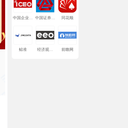
中国企业家
中国证券监
同花顺
网
督管理委员
会
鲸准
经济观察
前瞻网
网/经济观
察报