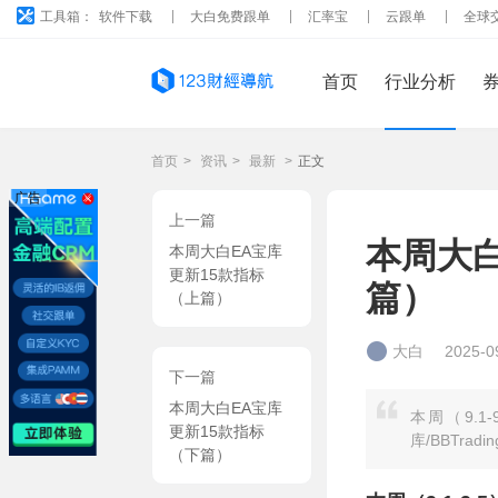
工具箱：
软件下载
大白免费跟单
汇率宝
云跟单
全球
首页
行业分析
首页
>
资讯
>
最新
>
正文
广告
上一篇
本周大白
本周大白EA宝库
更新15款指标
篇）
（上篇）
大白
2025-0
下一篇
本周大白EA宝库
本周（9.
更新15款指标
库/BBTra
（下篇）