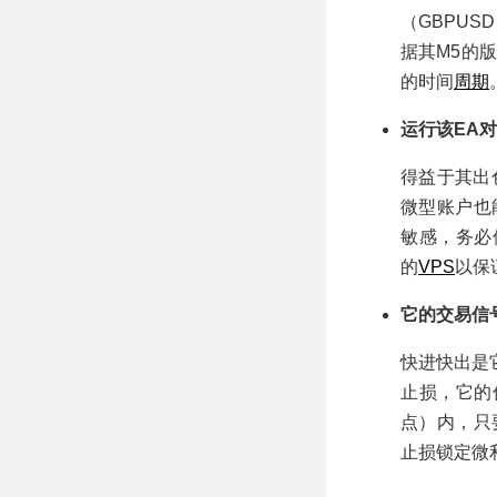
（GBPUS
据其M5的
的时间
周期
运行该EA
得益于其出
微型账户也
敏感，务必
的
VPS
以保
它的交易信
快进快出是
止损，它的
点）内，只
止损锁定微