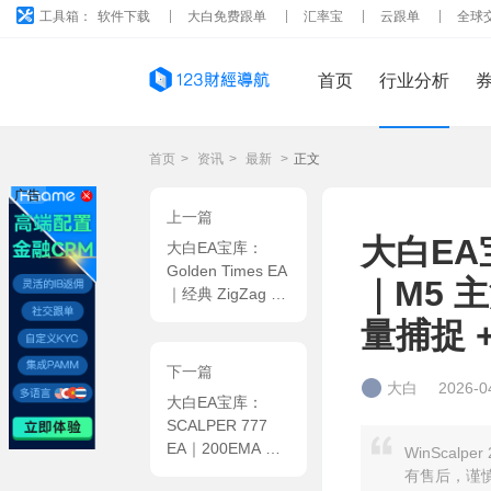
工具箱：
软件下载
大白免费跟单
汇率宝
云跟单
全球
首页
行业分析
首页
>
资讯
>
最新
>
正文
广告
上一篇
大白EA宝
大白EA宝库：
Golden Times EA
｜M5 
｜经典 ZigZag 算
法优化，多重离场
量捕捉 
机制，浮亏超限强
制停盘 MT4 EA
下一篇
大白
2026-0
大白EA宝库：
SCALPER 777
EA｜200EMA 顺
WinScal
势 + ATR 动态风
有售后，谨