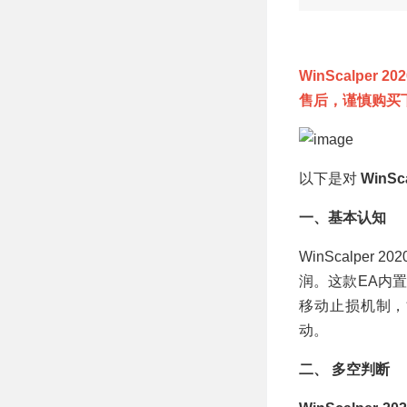
控，短周期直盘智
能网格剥头皮
MT4 EA
WinScalpe
售后，谨慎购买
以下是对
WinSc
一、基本认知
WinScalpe
润。这款EA内
移动止损机制，
动。
二、 多空判断