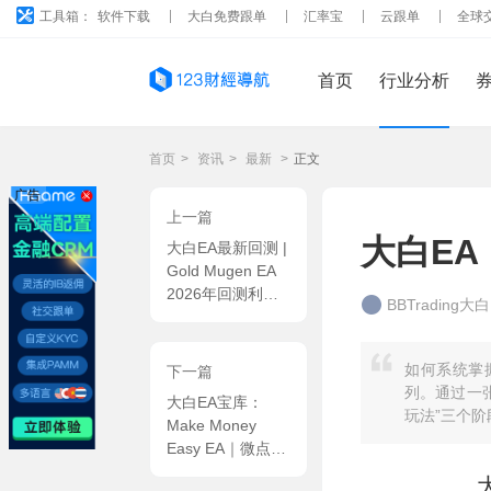
工具箱：
软件下载
大白免费跟单
汇率宝
云跟单
全球
首页
行业分析
首页
>
资讯
>
最新
>
正文
广告
上一篇
大白EA
大白EA最新回测 |
Gold Mugen EA
2026年回测利润
BBTrading大
达310.01USD，
胜率70.59%
如何系统掌握
下一篇
列。通过一
大白EA宝库：
玩法”三个
Make Money
Easy EA｜微点快
速平仓机制，超大