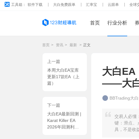
工具箱：
软件下载
大白免费跟单
汇率宝
云跟单
全球
首页
行业分析
首页
>
资讯
>
最新
>
正文
上一篇
大白EA：
本周大白EA宝库
更新17款EA（上
——大
篇）
BBTrading大
下一篇
大白EA最新回测 |
交易人必懂：
Karat Killer EA
键：滑点、
2026年回测利润
具，不是收
达311.68USD，