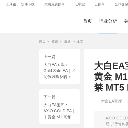
工具箱：
软件下载
大白免费跟单
汇率宝
云跟单
全球交
首页
行业分析
首页
>
资讯
>
最新
>
正文
上一篇
大白EA宝
大白EA宝库：
Gold Safe EA｜区
黄金 M
间低风险反转 +
隐藏止盈隐私防护
禁 MT5
+ 三重移动止损联
动 MT4 EA
下一篇
大白EA宝库
大白EA宝库：
AXIO GOLD EA｜
｜黄金 M1 高频量
AXIO G
化系统，ATR 波
后，谨慎购