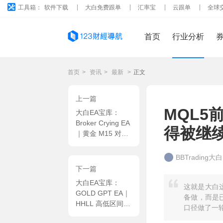
工具箱：
软件下载
大白免费跟单
汇率宝
云跟单
全球
首页
行业分析
首页
>
资讯
>
最新
>
正文
上一篇
MQL5
大白EA宝库：
Broker Crying EA
得被继
｜黄金 M15 对冲
量化系统，双向网
格区间套利 + 动
BBTrading大
态通道点位测算交
下一篇
易策略 MT5 EA
大白EA宝库：
这就是大白这
GOLD GPT EA｜
备做，而是已
HHLL 高低区间突
口径做了一
破 + 多空双向同