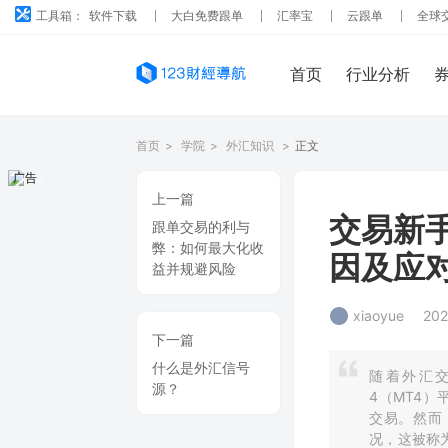
工具箱：
软件下载
大白免费跟单
汇率宝
云跟单
全球
首页
行业分析
首页
>
学院
>
外汇知识
>
正文
广告
上一篇
交易新
跟单交易的利与
弊：如何最大化收
因及应
益并规避风险
xiaoyue
202
下一篇
什么是外汇信号
随着外汇交
源？
4（MT4）平
交易。然而
况，这被称