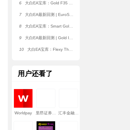
6
大白EA宝库：Gold F35 EA｜动态网格量化系统，1.2 倍温和加仓，固定 / 自适应网格间距双模式自由切换 MT4 EA
7
大白EA最新回测 | EuroStable EA[ICE FX NEWS FILTER SET File] EA 2026年回测亏损9,963.41USD，胜率78.69%
8
大白EA宝库：Smart Gold Hunter EA｜XAUUSD M15 自动化系统，5 套策略预设一键切换，双重仓位管理（固定手数 / 风险百分比），适配不同资金体量 MT5 EA
9
大白EA最新回测 | Gold ISIS EA [Backtest-High-3_strategies__1] EA 2026年回测利润达32.46USD，胜率75.00%
10
大白EA宝库：Flexy The Dragon EA｜静态网格 / ATR 动态网格双架构自由切换，单 K 线单层开仓限制，抑制无序加仓 MT4 EA
用户还看了
Worldpay
里昂证券亚
汇丰金融期
太恒富资本
货(亚洲)
(香港)