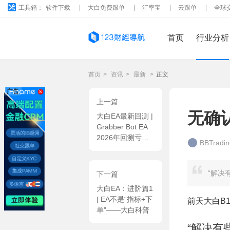
工具箱：
软件下载
大白免费跟单
汇率宝
云跟单
全球
首页
行业分析
首页
>
资讯
>
最新
>
正文
广告
上一篇
无确
大白EA最新回测 |
Grabber Bot EA
2026年回测亏损
BBTrad
76.62USD，胜率
47.64%
“解决
下一篇
大白EA：进阶篇1
| EA不是“指标+下
前天大白B
单”——大白科普
“解决有