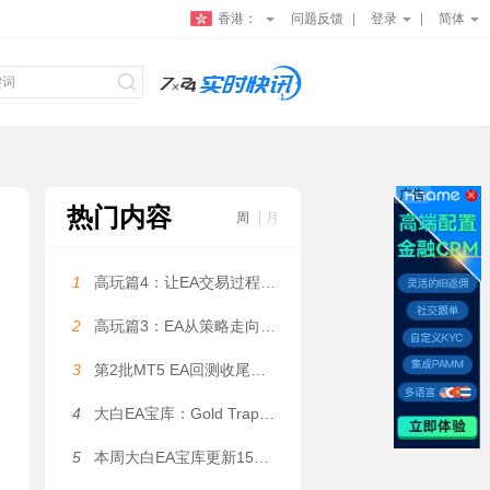
香港：
问题反馈
登录
简体
广告
热门内容
周
月
1
高玩篇4：让EA交易过程更可控——大白科普
2
高玩篇3：EA从策略走向系统——大白科普
3
第2批MT5 EA回测收尾，5个月利润131万美金是数据拟合吗？
4
大白EA宝库：Gold Trap EA｜自动化网格系统，自研 Gold Trap 专属指标，双向独立订单管理架构 MT5 EA（含多版本EA+多品种参数）
5
本周大白EA宝库更新15款EA（上篇）