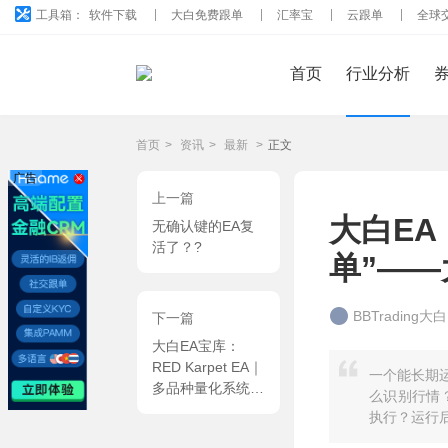
工具箱：
软件下载
大白免费跟单
汇率宝
云跟单
全球
首页
行业分析
首页
>
资讯
>
最新
>
正文
广告
上一篇
大白EA
无确认键的EA复
活了？?
单”—
BBTrading大
下一篇
大白EA宝库：
RED Karpet EA｜
一个能长期
多品种量化系统，
么识别行情
双均线趋势甄别
执行？运行
+高频价格过滤策