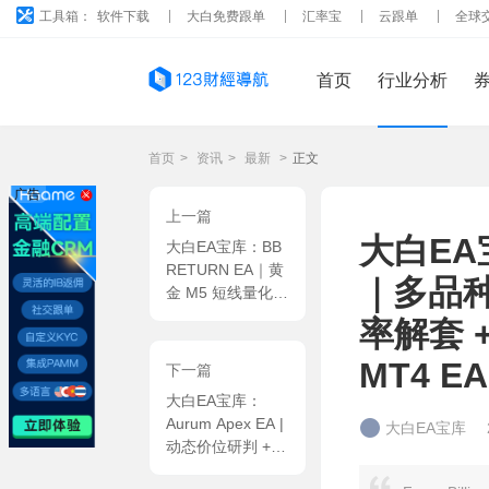
工具箱：
软件下载
大白免费跟单
汇率宝
云跟单
全球
首页
行业分析
首页
>
资讯
>
最新
>
正文
广告
上一篇
大白EA宝库
大白EA宝库：BB
RETURN EA｜黄
｜多品
金 M5 短线量化系
统，布林带突破回
率解套 
归逻辑 + 多维指
标滤波 + 亏损修
MT4 EA
下一篇
复 MT5 EA
大白EA宝库：
Aurum Apex EA |
大白EA宝库
动态价位研判 +
分时环境过滤 +