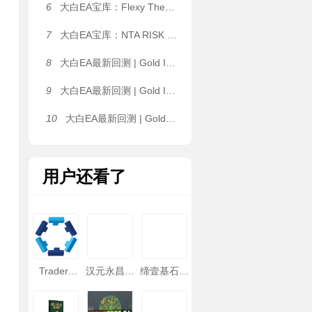
6
大白EA宝库：Flexy The Dragon EA｜静态网格 / ATR 动态网格双架构自由切换，单 K 线单层开仓限制，抑制无序加仓 MT4 EA
7
大白EA宝库：NTA RISK EA｜全品种通用趋势量化，MTF 五周期共振 EMA 矩阵，剥头皮 & 波段两用 MT4 EA
8
大白EA最新回测 | Gold ISIS MT4_fix [Backtest-Low-3_strategies__1] EA 2026年回测利润达32.46USD，胜率75.00%
9
大白EA最新回测 | Gold ISIS MT4_fix [Live_Signal_-_MT4] EA 2026年回测利润达32.46USD，胜率75.00%
10
大白EA最新回测 | Gold ISIS MT4_fix [Backtest-Very_Low-3_strategies__1] EA 2026年回测利润达32.46USD，胜率75.00%
用户还看了
Traders
汉元永昌国
缔壹基石资
Trust
际
本