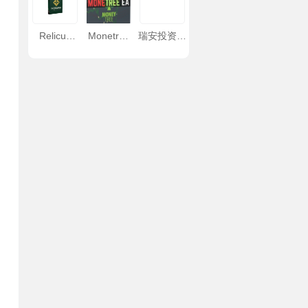
Relicus
Monetree
瑞安投资管
Road
EA
理
Indicator