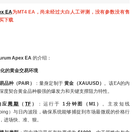
ex EA
为MT4 EA，尚未经过大白人工评测，没有参数没有售
买下载
urum Apex EA
的介绍：
优化的黄金交易环境
易品种（PAIR）
：量身定制于
黄金（XAUUSD）
。该EA的内
深度契合黄金品种极强的爆发力和关键支撑阻力特性。
响应
周期
（
TF
）
：运行于
1分钟图（M1）
。主攻短线
alping）与日内波段，确保系统能够捕捉到市场最微观的价格行
，进场快、准、狠。