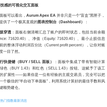
科技感的可视化交互面板
面板可以看出，
Aurum Apex EA
并非只是一个“盲盒”黑匣子，
提供了一个极其直观的
图表控制台（Dashboard）
：
据穿透
：面板右侧清晰汇总了账户的即时状态，包括当前余额
ance: 71620.40）、净值（Equity: 71620.40）、最小止损信息
的整体浮动利润百分比（Current profit percent），让你对账
度一目了然。
快捷键（BUY / SELL 面板）
：面板中集成了带有智能计算
绿色（BUY 1.43）和红色（SELL 1.43）按钮。这赋予了该工
的扩展性——如果你是一位有经验的主观交易员，完全可以把
一个极佳的“半自动下单面板”，利用系统计算好的最佳手数和风
键顺势建仓。
球热门指数最新消息