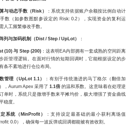
算与动态手数（Risk）
：系统支持依据账户余额按比例自动计
手数（如参数图默参设定的 Risk: 0.2），实现资金的复利运
需人工频繁修改手数。
列与加码机制（Dist / Step / UpLot）
：
st (10) 与 Step (200)
：这表明EA内部拥有一套成熟的空间距离
步距管理逻辑。在面对行情的短期回调时，它能根据设定的步
有条不紊地进行仓位布局。
数管理（UpLot 1.1）
：有别于传统激进的马丁格尔（翻倍加
），Aurum Apex 采用了
1.1倍
的温和系数。这意味着在处理逆
订单时，系统只是微增手数来平摊均价，极大增强了资金曲线
平稳度。
系统（MinProfit）
：支持设定最基础的最小获利离场值
Profit: 0.0），确保每一波反弹或回调都能被有效收割。