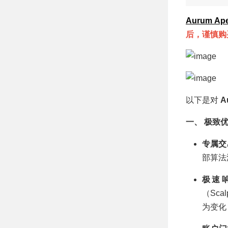
Aurum Ap
后，谨慎购
以下是对
A
一、 极致
专属交
部算法
极速
（Sc
为变化