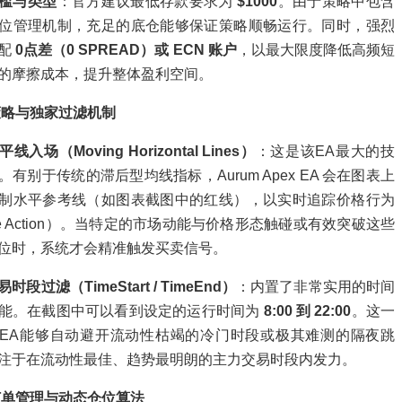
槛与类型
：官方建议最低存款要求为
$1000
。由于策略中包含
位管理机制，充足的底仓能够保证策略顺畅运行。同时，强烈
搭配
0点差（0 SPREAD）或 ECN 账户
，以最大限度降低高频短
的摩擦成本，提升整体盈利空间。
策略与独家过滤机制
线入场（Moving Horizontal Lines）
：这是该EA最大的技
。有别于传统的滞后型均线指标，Aurum Apex EA 会在图表上
制水平参考线（如图表截图中的红线），以实时追踪价格行为
ice Action）。当特定的市场动能与价格形态触碰或有效突破这些
位时，系统才会精准触发买卖信号。
时段过滤（TimeStart / TimeEnd）
：内置了非常实用的时间
能。在截图中可以看到设定的运行时间为
8:00 到 22:00
。这一
EA能够自动避开流动性枯竭的冷门时段或极其难测的隔夜跳
注于在流动性最佳、趋势最明朗的主力交易时段内发力。
订单管理与动态仓位算法