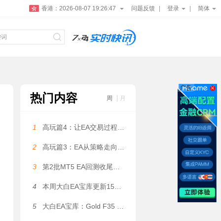
香港：
2026-08-07 19:26:48
问题反馈
登录
简体
广告
热门内容
周
月
1
高玩篇4：让EA交易过程更可控——大白科普
2
高玩篇3：EA从策略走向系统——大白科普
3
第2批MT5 EA回测收尾，5个月利润131万美金是数据拟合吗？
4
本周大白EA宝库更新15款EA（上篇）
5
大白EA宝库：Gold F35 EA｜动态网格量化系统，1.2 倍温和加仓，固定 / 自适应网格间距双模式自由切换 MT4 EA