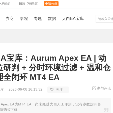
交易时间
招聘【管理员】
申请收录
券商
学院
专题
数据
大白EA宝库
A宝库：Aurum Apex EA | 动
研判 + 分时环境过滤 + 温和仓
全闭环 MT4 EA
参与评论
宝库
2026-06-08 16:13:32
关注
um Apex EA为MT4 EA，尚未经过大白人工评测，没有参数没有售
慎购买下载