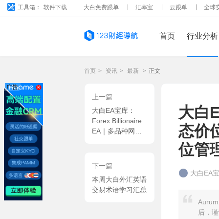
工具箱：
软件下载
大白免费跟单
汇率宝
云跟单
全球
首页
行业分析
首页
>
资讯
>
最新
>
正文
广告
上一篇
大白E
大白EA宝库：
Forex Billionaire
态价位
EA｜多品种网格
对冲量化系统，马
位管理
丁倍率解套 + 现
金金额止盈交易策
下一篇
略 MT4 EA
大白EA
本周大白外汇英语
交易术语学习汇总
Aur
后，谨