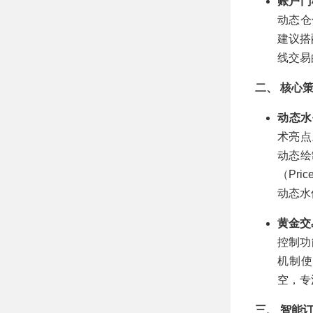
账户门
动态仓
建议
线交易
二、 核心
动态水平
术亮点
动态绘
（Pr
动态水
黄金交易
控制功
机制使
空，专
三、 智能