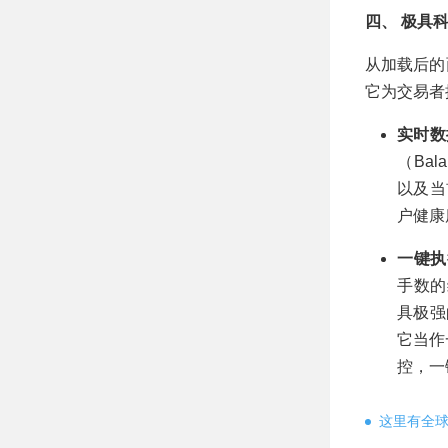
四、 极具
从加载后的
它为交易者
实时数
（Bal
以及当前
户健康
一键执行
手数的
具极强
它当作
控，一
这里有全