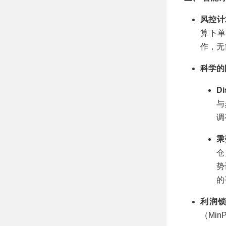
风控计
算下单
作，无
科学的阵
Di
与
调
乘
仓
势
的
利润锁定
（Min