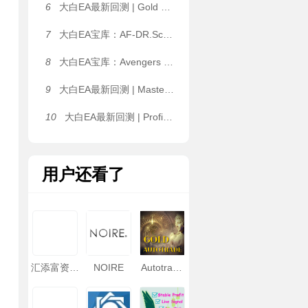
6
大白EA最新回测 | Gold Pulse MT4_1460+ [Gold Pulse Settings] EA 2026年回测亏损8,076.48USD，胜率50.00%
7
大白EA宝库：AF-DR.Scalper Pro+ Final｜三位一体交易引擎，震荡、趋势行情全覆盖，可多品种同时运行 MT4 EA
8
大白EA宝库：Avengers EA | 1.2 倍温和加仓 + 双层对冲风控，H4+VWAP 双重大盘过滤 MT4 EA
9
大白EA最新回测 | Master FX Scalper Ultimate [GOLD/XAUUSD Safe Set M5] EA 2026年回测利润达248,269,934.32USD，胜率80.73%
10
大白EA最新回测 | ProfitMachine AI Virtual EA [Author Monitoring Settings] 2026年回测利润达470.44USD，胜率81.83%
用户还看了
汇添富资产
NOIRE
Autotrade
管理(香港)
Gold EA送
参数