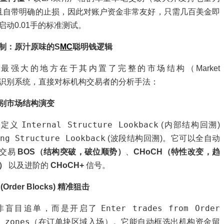
且自带明确的止损，因此对账户资金非常友好，只需几百美金即
启动0.01手的标准测试。
制：原汁原味的S
MC
聪明钱逻辑
最强大的地方在于其内置了完整的市场结构（Market
ure）识别系统，直接对标机构交易者的分析手法：
别市场结构演变
Internal Structure Lookback
自定义
(内部结构回溯)
ing Structure Lookback
(波段结构回溯)。它可以全自动
并交易
BOS（结构突破，破位顺势）
、
CHoCH（特性改变，趋
）
以及进阶的
CHoCH+
信号。
Order Blocks) 精准狙击
Enter trades from Order
并非盲目追单，而是开启了
 zones
（在订单块区域入场）。它能自动框选出机构资金留