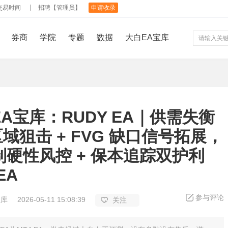
交易时间
招聘【管理员】
申请收录
券商
学院
专题
数据
大白EA宝库
A宝库：RUDY EA｜供需失衡
区域狙击 + FVG 缺口信号拓展，
制硬性风控 + 保本追踪双护利
EA
参与评论
宝库
2026-05-11 15:08:39
关注