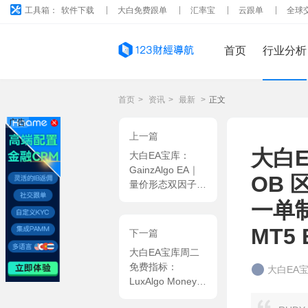
工具箱：
软件下载
大白免费跟单
汇率宝
云跟单
全球
首页
行业分析
首页
>
资讯
>
最新
>
正文
广告
上一篇
大白E
大白EA宝库：
GainzAlgo EA｜
OB 
量价形态双因子研
判 + 超买超卖二
一单
次校验 MT4 EA
MT5 
下一篇
大白EA宝库周二
免费指标：
大白EA
LuxAlgo Money
Flow Profile