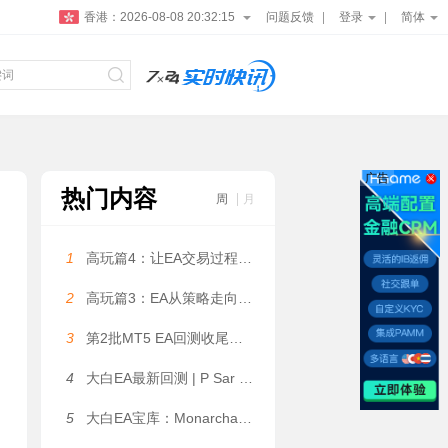
香港：
2026-08-08 20:32:15
问题反馈
登录
简体
广告
热门内容
周
月
1
高玩篇4：让EA交易过程更可控——大白科普
2
高玩篇3：EA从策略走向系统——大白科普
3
第2批MT5 EA回测收尾，5个月利润131万美金是数据拟合吗？
4
大白EA最新回测 | P Sar Marti EA V2.02 MT4 2026年回测亏损9,996.47USD，胜率42.02%
5
大白EA宝库：Monarchal Algo EA | 动态网格 + 锁盈机制，仓位限制 + 追踪止损双重风控 MT4 EA