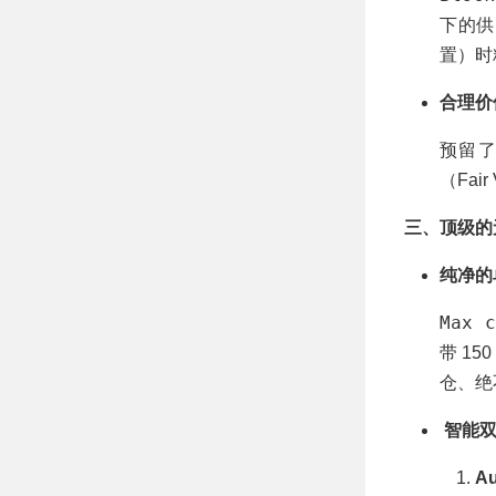
下的供
置）时
合理价值
预留
（Fa
三、顶级的
纯净的
Max c
带 15
仓、绝
智能双
Au