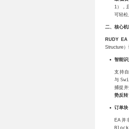
1），
可轻松
二、核心机
RUDY EA
Struct
智能识
支持
Sw
与
捕捉
势反转
订单块 (
EA
Block