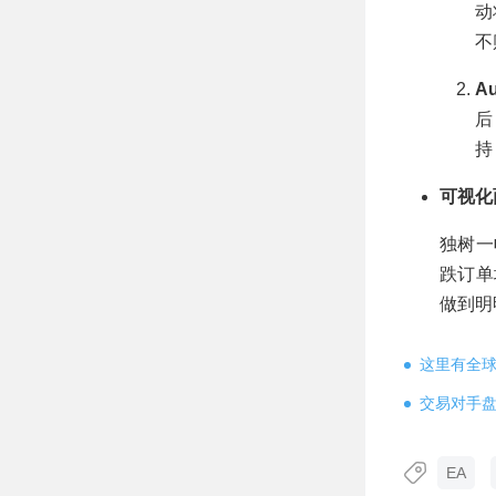
动
不
Au
后
持
可视化
独树
跌订单块
做到明
这里有全
交易对手
EA