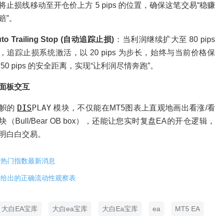
将止损线移动至开仓价上方 5 pips 的位置，确保这笔交易“稳赚
赔”。
to Trailing Stop (自动追踪止损)
：当利润继续扩大至 80 pips
，追踪止损系统激活，以 20 pips 为步长，始终与当前价格保
 50 pips 的安全距离，实现“让利润尽情奔跑”。
面板交互
DIS
PLAY
一帜的
模块，不仅能在MT5图表上直观地画出看涨/看
（Bull/Bear OB box），还能让您实时复盘EA的开仓逻辑，
明白白交易。
球热门指数最新消息
盘给出的正确流动性观察表
大白EA宝库
大白ea宝库
大白Ea宝库
ea
MT5 EA