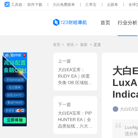
工具箱：
软件下载
大白免费跟单
汇率宝
云跟单
全球
首页
行业分析
首页
>
资讯
>
最新
>
正文
广告
上一篇
大白
大白EA宝库：
RUDY EA｜供需
LuxA
失衡 OB 区域狙击
+ FVG 缺口信号
Indic
拓展，一单制硬性
风控 + 保本追踪
下一篇
双护利 MT5 EA
大白EA
大白EA宝库：PIP
HUNTER EA｜全
品类短线，六大交
LuxAl
易模式集成 + 全
流分布