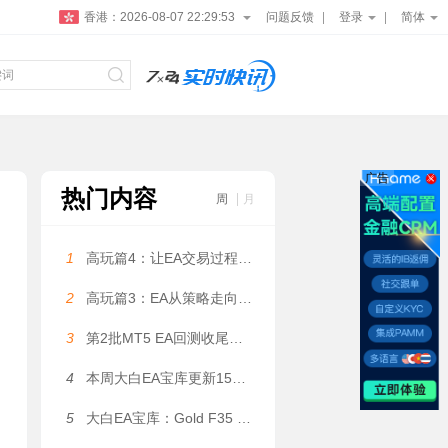
香港：
2026-08-07 22:29:53
问题反馈
登录
简体
广告
热门内容
周
月
1
高玩篇4：让EA交易过程更可控——大白科普
2
高玩篇3：EA从策略走向系统——大白科普
3
第2批MT5 EA回测收尾，5个月利润131万美金是数据拟合吗？
4
本周大白EA宝库更新15款EA（上篇）
5
大白EA宝库：Gold F35 EA｜动态网格量化系统，1.2 倍温和加仓，固定 / 自适应网格间距双模式自由切换 MT4 EA