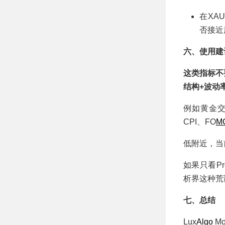
在XAU
否接近
六、使用建
这类指标不要
结构+波动
例如黄金
CPI、FO
M
低附近，当
如果只看P
析界这种荒
七、总结
Lux
Algo
M