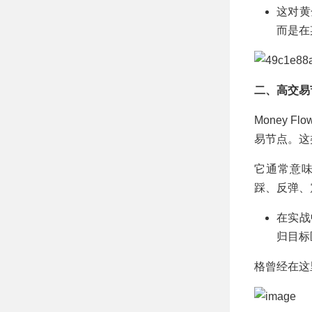
这对黄
而是在
二、高交易
Money F
易节点。这
它通常意
踩、反弹、
在实战
归目标
格曾经在这