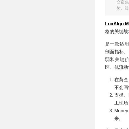
指标多维信号过滤
交密集
MT4 EA
势、波
LuxAlgo Mo
格的关键战
是一款适
剖面指标。
弱和关键
区、低流动
在黄金
不会画
支撑、
工现场
Mone
来。