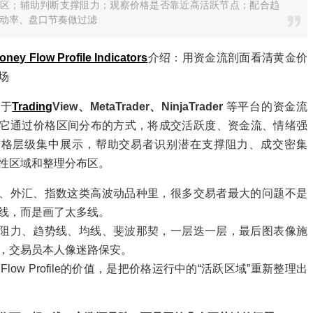
区；辅助判断支撑阻力；观察价格是否靠近高活跃节点；配合趋
动率、盘口节奏做过滤
ney Flow Profile Indicators
介绍：用资金流剖面看清黄金价
场
用于
Trading
View、MetaTrader、NinjaTrader
等平台的资金流
它通过价格区间分布的方式，将成交活跃度、资金流、情绪强
价格层级集中展示，帮助交易者识别潜在支撑阻力、成交密集
性区域和整理分布区。
、外汇、指数这类高波动品种里，很多交易者最大的问题不是
线，而是画了太多线。
阻力、趋势线、均线、斐波那契，一层迭一层，最后图表像施
，交易员本人像迷路保安。
y Flow Profile的价值，是把价格运行中的“活跃区域”重新整理出