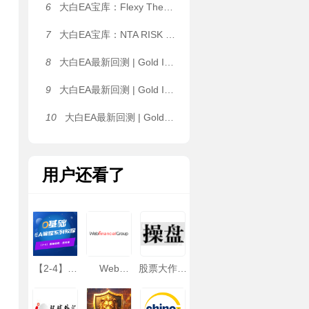
6
大白EA宝库：Flexy The Dragon EA｜静态网格 / ATR 动态网格双架构自由切换，单 K 线单层开仓限制，抑制无序加仓 MT4 EA
7
大白EA宝库：NTA RISK EA｜全品种通用趋势量化，MTF 五周期共振 EMA 矩阵，剥头皮 & 波段两用 MT4 EA
8
大白EA最新回测 | Gold ISIS MT4_fix [Backtest-Low-3_strategies__1] EA 2026年回测利润达32.46USD，胜率75.00%
9
大白EA最新回测 | Gold ISIS MT4_fix [Backtest-Very_Low-3_strategies__1] EA 2026年回测利润达32.46USD，胜率75.00%
10
大白EA最新回测 | Gold ISIS MT4_fix [Live_Signal_-_MT4] EA 2026年回测利润达32.46USD，胜率75.00%
用户还看了
【2-4】数
Web
股票大作手
据结构 - 结
Financial
操盘术
构体
Group