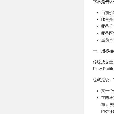
它不是告诉
当前价
哪里是
哪些价
哪些区
当前市
一、指标核
传统成交量
Flow P
也就是说，
某一个
在图表
布。交
Profi