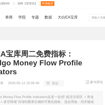
交易时间
招聘【管理员】
申请收录
券商
学院
专题
数据
大白EA宝库
EA宝库周二免费指标：
lgo Money Flow Profile
ators
参与评论
宝库
2026-05-12 15:06:40
关注
go Money Flow Profile Indicators这是一款把“成交活跃区 + 资金
 + 多空情绪”压缩到图表右侧的可视化指标。适合用途：找关键成