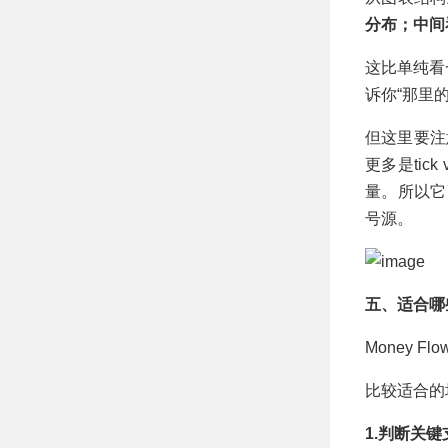
分布；中间
这比单纯看
诉你“那里
但这里要注
更多是tic
量。所以它
号源。
五、适合哪
Money F
比较适合的
1.判断关